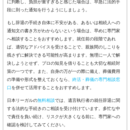
に判断し、負担が重すぎると感じた場合は、早急に法的手
段に則った通知を行うようにしましょう。
もし辞退の手続き自体に不安がある、あるいは相続人への
通知文の書き方がわからないという場合は、早めに専門家
へ相談することをおすすめします。就任前の段階であれ
ば、適切なアドバイスを受けることで、親族間のしこりを
残さずに解決できる可能性が高まります。無理に一人で解
決しようとせず、プロの知見を借りることも大切な相続対
策の一つです。また、自身の万が一の際に備え、葬儀費用
の準備や形式を整えておくなら、
終活・葬儀の専門相談窓
口
を併せて活用することをおすすめします。
日本リーガルの
無料相談
では、遺言執行者の就任辞退に関
する法的な手続きのご相談を受け付けています。多忙な中
で責任を負い続け、リスクが大きくなる前に、専門家への
確認を検討してみてください。