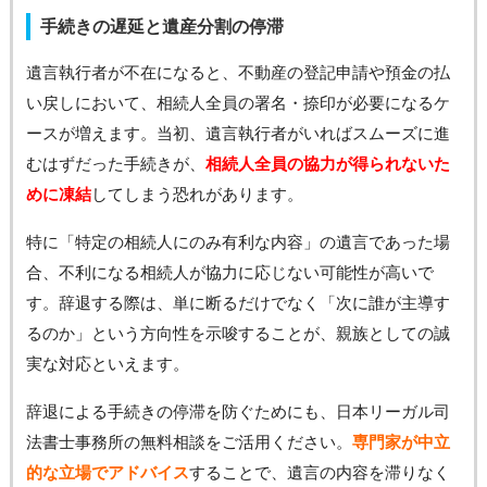
手続きの遅延と遺産分割の停滞
遺言執行者が不在になると、不動産の登記申請や預金の払
い戻しにおいて、相続人全員の署名・捺印が必要になるケ
ースが増えます。当初、遺言執行者がいればスムーズに進
むはずだった手続きが、
相続人全員の協力が得られないた
めに凍結
してしまう恐れがあります。
特に「特定の相続人にのみ有利な内容」の遺言であった場
合、不利になる相続人が協力に応じない可能性が高いで
す。辞退する際は、単に断るだけでなく「次に誰が主導す
るのか」という方向性を示唆することが、親族としての誠
実な対応といえます。
辞退による手続きの停滞を防ぐためにも、日本リーガル司
法書士事務所の無料相談をご活用ください。
専門家が中立
的な立場でアドバイス
することで、遺言の内容を滞りなく