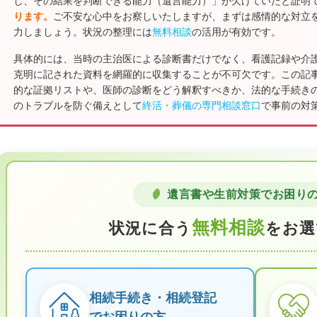
し、その結果を判断できる能力（遺言能力）」が欠けていたと証明
ります。
ご不安な心中をお察しいたしますが、まずは感情的な対立
力しましょう。状況の整理には
無料相談
の活用が有効です。
具体的には、当時の主治医による診断書だけでなく、看護記録や介
克明に記された資料を網羅的に収集することが不可欠です。この記
的な証拠リストや、医師の診断をどう解釈すべきか、法的な手続き
のトラブルを防ぐ備えとして
終活・葬儀の専門相談窓口
で事前の対
遺言書や生前対策でお困り
無料相談
状況に合う
をお選
相続手続き・相続登記
でお困りの方