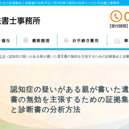
ための証拠集めと診断書の分析方法 | 荒川区東日暮里の日本リーガル司法書士事務所
についての
過払い金請求・債務整
費用
事務所概要
生前
›
認知症の疑いがある親が書いた遺言書の無効を主張するための証拠集めと診
理についての基本情報
認知症の疑いがある親が書いた
書の無効を主張するための証拠
と診断書の分析方法