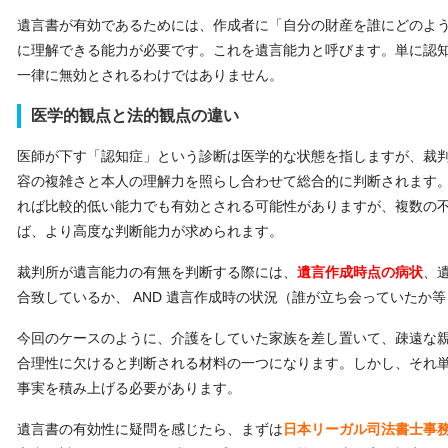
遺言書が有効であるためには、作成者に「自分の財産を誰にどのよ
に理解できる能力が必要です。これを遺言能力と呼びます。単に認
一律に無効とされるわけではありません。
医学的観点と法的観点の違い
医師が下す「認知症」という診断は医学的な状態を指しますが、裁
容の複雑さと本人の理解力を照らし合わせて総合的に判断されます。
れば比較的低い能力でも有効とされる可能性がありますが、複数の
ば、より高度な判断能力が求められます。
裁判所が遺言能力の有無を判断する際には、
遺言作成時点の病状
、
合致しているか、 AND 遺言作成時の状況（誰が立ち会っていたか
今回のケースのように、介護をしていた家族を差し置いて、疎遠な
合理性に欠けると判断される材料の一つになります。しかし、それ
事実を積み上げる必要があります。
遺言書の有効性に疑問を感じたら、まずは
日本リーガル司法書士事