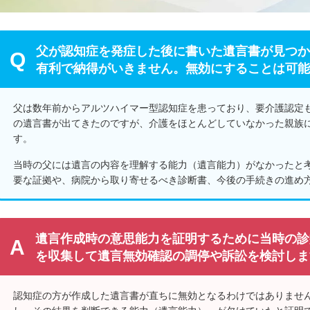
父が認知症を発症した後に書いた遺言書が見つか
有利で納得がいきません。無効にすることは可能
父は数年前からアルツハイマー型認知症を患っており、要介護認定
の遺言書が出てきたのですが、介護をほとんどしていなかった親族
す。
当時の父には遺言の内容を理解する能力（遺言能力）がなかったと
要な証拠や、病院から取り寄せるべき診断書、今後の手続きの進め
遺言作成時の意思能力を証明するために当時の診
を収集して遺言無効確認の調停や訴訟を検討しま
認知症の方が作成した遺言書が直ちに無効となるわけではありませ