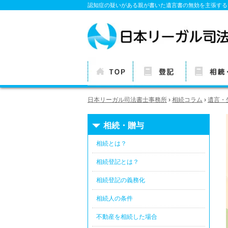
認知症の疑いがある親が書いた遺言書の無効を主張する
TOP
各種登記につい
相続・贈与
日本リーガル司法書士事務所
›
相続コラム
›
遺言・
ての基本情報
基本情報
相続・贈与
相続とは？
相続登記とは？
相続登記の義務化
相続人の条件
不動産を相続した場合