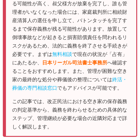
る可能性が高く、叔父様方が放棄を完了し、誰も管
理者がいなくなった場合には、家庭裁判所に相続財
産清算人の選任を申し立て、バトンタッチを完了す
るまで保存義務が残る可能性があります。放置して
倒壊事故などが起きると損害賠償責任を問われるリ
スクがあるため、法的に義務を終了させる手続きが
必要です。まずは
無料相談
で現在の状況が「占有」
にあたるか、
日本リーガル司法書士事務所
へ確認す
ることをおすすめします。また、管理が困難な空き
家の最終的な処分や葬儀後の整理については
終活・
葬儀の専門相談窓口
でもアドバイスが可能です。
この記事では、改正民法における空き家の保存義務
の判定基準から、義務を終わらせるための具体的な
ステップ、管理継続が必要な場合の近隣対応まで詳
しく解説します。