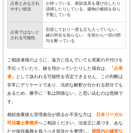
占有とみなされ
が持っている、家財道具を運び出したり
やすい状況
清掃したりしている、建物の修繕を自ら
手配している
別居しており一度も立ち入っていない、
占有ではないと
鍵の所在を知らない、生前から一切の関
される可能性
与を断っている
ご相談者様のように、遠方に住んでいても実家の片付けを
手伝っていたり、鍵を預かっていたりした場合は、
「占有
者」
として扱われる可能性を否定できません。この判断は
非常にデリケートであり、法的な解釈が分かれる部分でも
あるため、勝手に「私は関係ない」と思い込むのは危険で
す。
相続放棄後も管理責任が残るか不安な方は、
日本リーガル
司法書士事務所
へご相談ください。法改正に基づき、あな
たが保存義務を負うべき状況かを整理し、
期限内の確実な