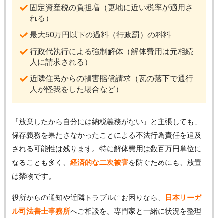
固定資産税の負担増（更地に近い税率が適用さ
れる）
最大50万円以下の過料（行政罰）の科料
行政代執行による強制解体（解体費用は元相続
人に請求される）
近隣住民からの損害賠償請求（瓦の落下で通行
人が怪我をした場合など）
「放棄したから自分には納税義務がない」と主張しても、
保存義務を果たさなかったことによる不法行為責任を追及
される可能性は残ります。特に解体費用は数百万円単位に
なることも多く、
経済的な二次被害
を防ぐためにも、放置
は禁物です。
役所からの通知や近隣トラブルにお困りなら、
日本リーガ
ル司法書士事務所
へご相談を。専門家と一緒に状況を整理