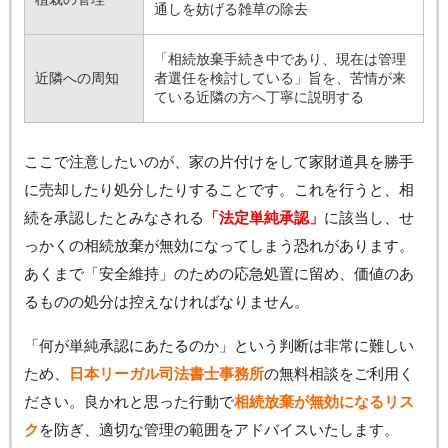
通しを妨げる雑草の除去
「相続放棄手続き中であり、現在は管理
近隣への周知
者選任を検討している」旨を、苦情が来
ている近隣の方へ丁寧に説明する
ここで注意したいのが、家の片付けをして家財道具を勝手
に売却したり処分したりすることです。これを行うと、相
続を承認したとみなされる
「法定単純承認」
に該当し、せ
っかくの相続放棄が無効になってしまう恐れがあります。
あくまで「安全維持」のための応急処置に留め、価値のあ
るものの処分は控えなければなりません。
「何が単純承認にあたるのか」という判断は非常に難しい
ため、
日本リーガル司法書士事務所
の無料相談をご利用く
ださい。良かれと思った行動で
相続放棄が無効になるリス
ク
を防ぎ、適切な管理の範囲をアドバイスいたします。