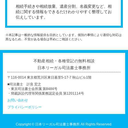
相続手続きや相続放棄、遺産分割、名義変更など、相
続に関する情報をできるだけわかりやすく整理してお
伝えしています。
※本記事は一般的な情報提供を目的としています。個別の事情により適切な対応は
異なるため、不安がある場合は早めにご相談ください。
不動産相続・各種登記の無料相談
日本リーガル司法書士事務所
〒116-0014 東京都荒川区東日暮里5-17-7 秋山ビル1階
■司法書士 計良 宏之
・東京司法書士会所属 第8484号
・簡裁訴訟代理等関係業務認定会員 第1201114号
お問い合わせ
プライバシーポリシー
Copyright ©
日本リーガル司法書士事務所
All Rights Reserved.