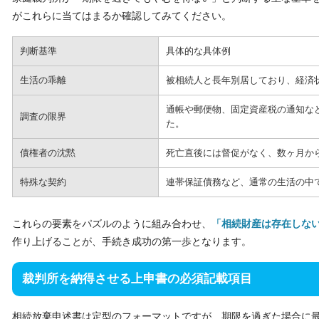
がこれらに当てはまるか確認してみてください。
判断基準
具体的な具体例
生活の乖離
被相続人と長年別居しており、経済
通帳や郵便物、固定資産税の通知な
調査の限界
た。
債権者の沈黙
死亡直後には督促がなく、数ヶ月か
特殊な契約
連帯保証債務など、通常の生活の中
これらの要素をパズルのように組み合わせ、
「相続財産は存在しな
作り上げることが、手続き成功の第一歩となります。
裁判所を納得させる上申書の必須記載項目
相続放棄申述書は定型のフォーマットですが、期限を過ぎた場合に