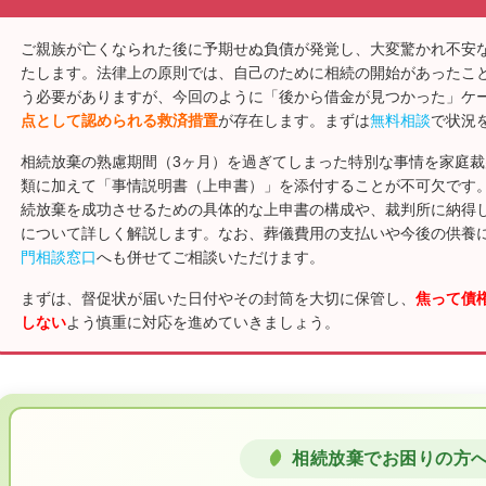
ご親族が亡くなられた後に予期せぬ負債が発覚し、大変驚かれ不安
たします。法律上の原則では、自己のために相続の開始があったこ
う必要がありますが、今回のように「後から借金が見つかった」ケ
点として認められる救済措置
が存在します。まずは
無料相談
で状況
相続放棄の熟慮期間（3ヶ月）を過ぎてしまった特別な事情を家庭
類に加えて「事情説明書（上申書）」を添付することが不可欠です
続放棄を成功させるための具体的な上申書の構成や、裁判所に納得
について詳しく解説します。なお、葬儀費用の支払いや今後の供養
門相談窓口
へも併せてご相談いただけます。
まずは、督促状が届いた日付やその封筒を大切に保管し、
焦って債
しない
よう慎重に対応を進めていきましょう。
相続放棄でお困りの方