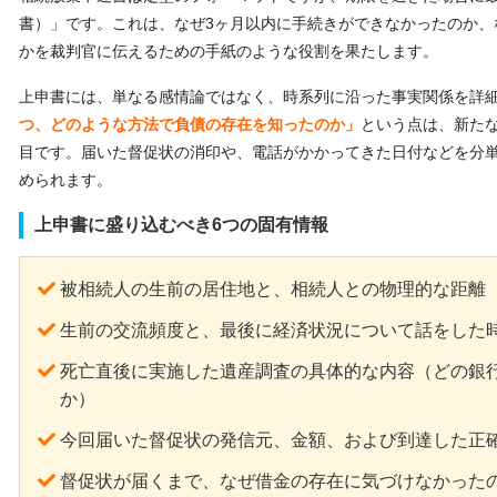
書）」です。これは、なぜ3ヶ月以内に手続きができなかったのか、
かを裁判官に伝えるための手紙のような役割を果たします。
上申書には、単なる感情論ではなく、時系列に沿った事実関係を詳細
つ、どのような方法で負債の存在を知ったのか」
という点は、新た
目です。届いた督促状の消印や、電話がかかってきた日付などを分
められます。
上申書に盛り込むべき6つの固有情報
被相続人の生前の居住地と、相続人との物理的な距離
生前の交流頻度と、最後に経済状況について話をした
死亡直後に実施した遺産調査の具体的な内容（どの銀
か）
今回届いた督促状の発信元、金額、および到達した正
督促状が届くまで、なぜ借金の存在に気づけなかった