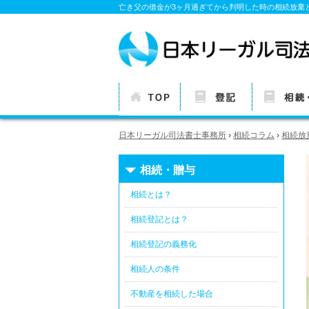
亡き父の借金が3ヶ月過ぎてから判明した時の相続放棄と
TOP
各種登記につい
相続・贈与
日本リーガル司法書士事務所
›
相続コラム
›
相続放
ての基本情報
基本情報
相続・贈与
相続とは？
相続登記とは？
相続登記の義務化
相続人の条件
不動産を相続した場合