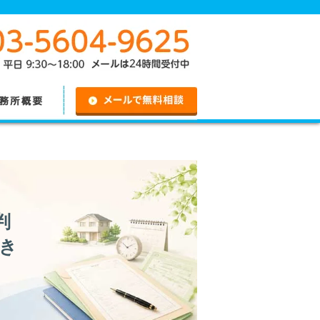
無料相談
判
き