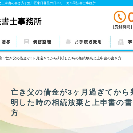
上申書の書き方 | 荒川区東日暮里の日本リーガル司法書士事務所
についての
過払い金請求・債務整
費用
事務所概要
棄
›
亡き父の借金が3ヶ月過ぎてから判明した時の相続放棄と上申書の書き方
理についての基本情報
亡き父の借金が3ヶ月過ぎてから
明した時の相続放棄と上申書の書
方