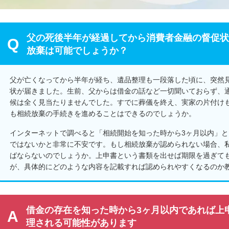
父の死後半年が経過してから消費者金融の督促状
放棄は可能でしょうか？
父が亡くなってから半年が経ち、遺品整理も一段落した頃に、突然
状が届きました。生前、父からは借金の話など一切聞いておらず、
候は全く見当たりませんでした。すでに葬儀を終え、実家の片付け
も相続放棄の手続きを進めることはできるのでしょうか。
インターネットで調べると「相続開始を知った時から3ヶ月以内」
ではないかと非常に不安です。もし相続放棄が認められない場合、
ばならないのでしょうか。上申書という書類を出せば期限を過ぎて
が、具体的にどのような内容を記載すれば認められやすくなるのか
借金の存在を知った時から3ヶ月以内であれば上
理される可能性があります