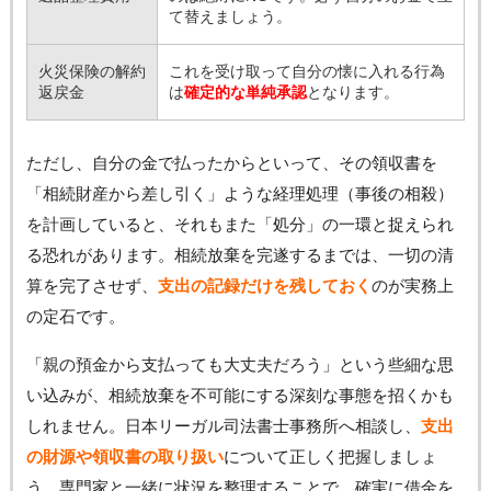
て替えましょう。
火災保険の解約
これを受け取って自分の懐に入れる行為
返戻金
は
確定的な単純承認
となります。
ただし、自分の金で払ったからといって、その領収書を
「相続財産から差し引く」ような経理処理（事後の相殺）
を計画していると、それもまた「処分」の一環と捉えられ
る恐れがあります。相続放棄を完遂するまでは、一切の清
算を完了させず、
支出の記録だけを残しておく
のが実務上
の定石です。
「親の預金から支払っても大丈夫だろう」という些細な思
い込みが、相続放棄を不可能にする深刻な事態を招くかも
しれません。日本リーガル司法書士事務所へ相談し、
支出
の財源や領収書の取り扱い
について正しく把握しましょ
う。専門家と一緒に状況を整理することで、確実に借金を