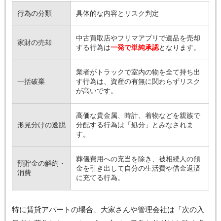
行為の分類
具体的な内容とリスク判定
中古買取店やフリマアプリで遺品を売却
家財の売却
する行為は
一発で単純承認
となります。
業者がトラックで室内の物を全て持ち出
一括破棄
す行為は、資産の有無に関わらずリスク
が高いです。
高価な貴金属、時計、着物などを親族で
形見分けの逸脱
分配する行為は「処分」とみなされま
す。
葬儀費用への充当を除き、被相続人の預
預貯金の解約・
金を引き出して自分の生活費や借金返済
消費
に充てる行為。
特に賃貸アパートの場合、大家さんや管理会社は「次の入