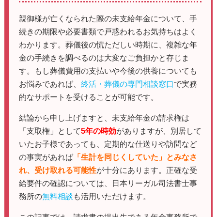
親御様が亡くなられた際の未支給年金について、手
続きの期限や必要書類で戸惑われるお気持ちはよく
わかります。葬儀後の慌ただしい時期に、複雑な年
金の手続きを調べるのは大変なご負担かと存じま
す。もし葬儀費用の支払いや今後の供養についても
お悩みであれば、
終活・葬儀の専門相談窓口
で実務
的なサポートを受けることが可能です。
結論から申し上げますと、未支給年金の請求権は
「支取権」として
5年の時効
がありますが、別居して
いたお子様であっても、定期的な仕送りや訪問など
の事実があれば
「生計を同じくしていた」とみなさ
れ、受け取れる可能性
が十分にあります。正確な受
給要件の確認については、日本リーガル司法書士事
務所の
無料相談
も活用いただけます。