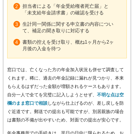
担当者による「年金受給権者死亡届」と
「未支給年金請求書」の確認を受ける
生計同一関係に関する申立書の内容につい
て、補足の聞き取りに対応する
書類の控えを受け取り、概ね1ヶ月から2ヶ
月後の入金を待つ
窓口では、亡くなった方の年金加入状況も併せて調査して
くれます。稀に、過去の年金記録に漏れが見つかり、本来
もらえるはずだった金額が増額されるケースもあります。
自分一人で全てを完璧に記入しようとせず、
不明な点は空
欄のまま窓口で相談
しながら仕上げるのが、差し戻しを防
ぐ近道です。郵送での提出も可能ですが、別居親族の場合
は書類の不備が出やすいため、対面での提出が安心です。
年金事務所での手続きは、平日の日中に限られるため、お