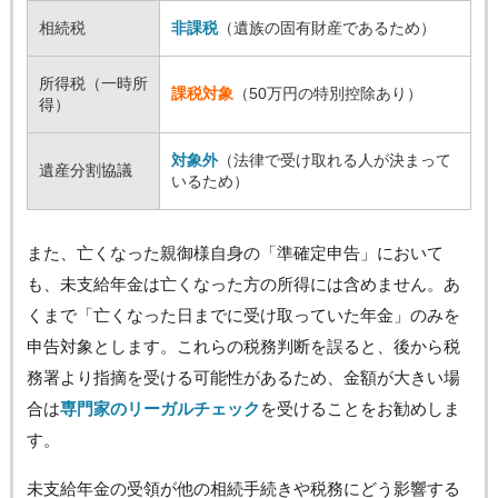
相続税
非課税
（遺族の固有財産であるため）
所得税（一時所
課税対象
（50万円の特別控除あり）
得）
対象外
（法律で受け取れる人が決まって
遺産分割協議
いるため）
また、亡くなった親御様自身の「準確定申告」において
も、未支給年金は亡くなった方の所得には含めません。あ
くまで「亡くなった日までに受け取っていた年金」のみを
申告対象とします。これらの税務判断を誤ると、後から税
務署より指摘を受ける可能性があるため、金額が大きい場
合は
専門家のリーガルチェック
を受けることをお勧めしま
す。
未支給年金の受領が他の相続手続きや税務にどう影響する