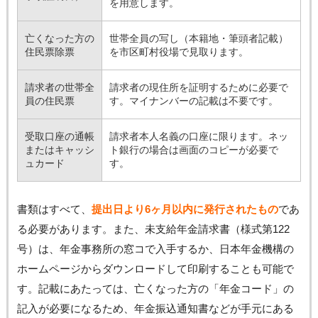
を用意します。
亡くなった方の
世帯全員の写し（本籍地・筆頭者記載）
住民票除票
を市区町村役場で見取ります。
請求者の世帯全
請求者の現住所を証明するために必要で
員の住民票
す。マイナンバーの記載は不要です。
受取口座の通帳
請求者本人名義の口座に限ります。ネッ
またはキャッシ
ト銀行の場合は画面のコピーが必要で
ュカード
す。
書類はすべて、
提出日より6ヶ月以内に発行されたもの
であ
る必要があります。また、未支給年金請求書（様式第122
号）は、年金事務所の窓コで入手するか、日本年金機構の
ホームページからダウンロードして印刷することも可能で
す。記載にあたっては、亡くなった方の「年金コード」の
記入が必要になるため、年金振込通知書などが手元にある