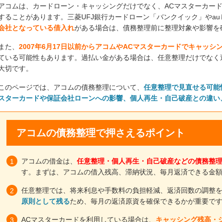
アコムは、カードローン・キャッシングだけでなく、ACマスターカー
することがあります。三菱UFJ銀行カードローン「バンクイック」やa
会社となっている借入れ
がある場合は、債務整理前に整理対象や影響を
また、
2007年6月17日以前からアコムやACマスターカードでキャッシ
ている可能性もあります。過払い金がある場合は、任意整理だけでなく
大切です。
このページでは、アコムの債務整理について、
任意整理で見直せる可能
スターカードや保証会社ローンへの影響、個人再生・自己破産との違い
アコムの債務整理で押さえるポイント
アコムの借金は、
任意整理・個人再生・自己破産などの債務整
す。まずは、アコムの借入残高、滞納状況、毎月返済できる金
任意整理では、将来利息や手数料の負担軽減、返済回数の調整
原則として残る
ため、毎月の返済原資を確保できるかが重要で
ACマスターカードを利用している場合は、
キャッシング残高・