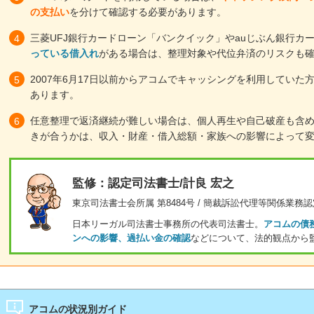
の支払い
を分けて確認する必要があります。
三菱UFJ銀行カードローン「バンクイック」やauじぶん銀行カ
っている借入れ
がある場合は、整理対象や代位弁済のリスクも
2007年6月17日以前からアコムでキャッシングを利用していた
あります。
任意整理で返済継続が難しい場合は、個人再生や自己破産も含
きが合うかは、収入・財産・借入総額・家族への影響によって
監修：認定司法書士/計良 宏之
東京司法書士会所属 第8484号 / 簡裁訴訟代理等関係業務認定
日本リーガル司法書士事務所の代表司法書士。
アコムの債
ンへの影響、過払い金の確認
などについて、法的観点から
アコムの状況別ガイド