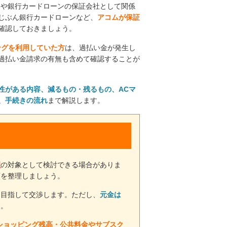
ドや銀行カードローンの保証会社として関係
uじぶん銀行カードローンなど、
アコムが保証
確認しておきましょう。
ングを利用していた方
は、過払い金が発生し
過払い金請求の有無も含めて確認することが
性がある内容、減るもの・残るもの、ACマ
、手続きの流れ
まで解説します。
理
の対象として検討できる場合がありま
額を整理しましょう。
を目指して交渉します。ただし、
元金は
す。
ショッピング残高・公共料金やサブスク