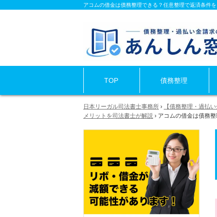
アコムの借金は債務整理できる？任意整理で返済条件を
TOP
債務整理
日本リーガル司法書士事務所
›
【債務整理・過払い
メリットを司法書士が解説
›
アコムの借金は債務整