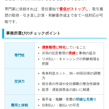
専門家に依頼すれば、受任通知で
督促がストップ
し、取引履
歴の取得・引き直し計算・和解案作成まで全て一括対応が可
能です。
事務所選びのチェックポイント
債務整理に特化
していること
JCBの任意整理の
実績
と事例の提示
専門性
リボ払い・キャッシングの和解相場を
把握
将来利息カット、36～60回分割の調整
力
交渉力
按分表の作成や全社横断の整合性確保
延滞・遅延損害金の扱いに精通
着手金・報酬・実費の
明確な見積り
費用と体制
分割払い・後払いの可否