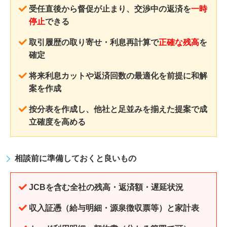
受任直後から督促が止まり、交渉中の返済を
一時
停止
できる
取引履歴の取り寄せ・利息再計算で
正確な残高
を
確定
将来利息カットや返済回数の最適化を前提に和解
案を作成
按分表を作成し、他社と足並みを揃えた提案で成
立確度を高める
相談前に準備しておくと良いもの
JCBを含む全社の残高・返済額・遅延状況
収入証憑（給与明細・源泉徴収票等）と家計表