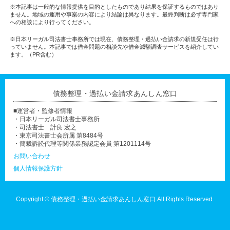
※本記事は一般的な情報提供を目的としたものであり結果を保証するものではあり
ません。地域の運用や事案の内容により結論は異なります。最終判断は必ず専門家
への相談により行ってください。
※日本リーガル司法書士事務所では現在、債務整理・過払い金請求の新規受任は行
っていません。本記事では借金問題の相談先や借金減額調査サービスを紹介してい
ます。（PR含む）
債務整理・過払い金請求あんしん窓口
■運営者・監修者情報
・日本リーガル司法書士事務所
・司法書士 計良 宏之
・東京司法書士会所属 第8484号
・簡裁訴訟代理等関係業務認定会員 第1201114号
お問い合わせ
個人情報保護方針
Copyright ©
債務整理・過払い金請求あんしん窓口
All Rights Reserved.