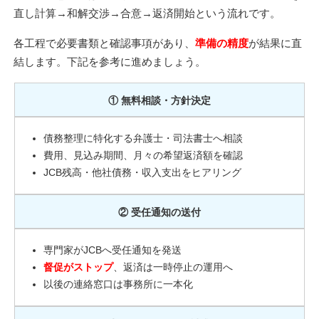
直し計算→和解交渉→合意→返済開始という流れです。
各工程で必要書類と確認事項があり、
準備の精度
が結果に直
結します。下記を参考に進めましょう。
① 無料相談・方針決定
債務整理に特化する弁護士・司法書士へ相談
費用、見込み期間、月々の希望返済額を確認
JCB残高・他社債務・収入支出をヒアリング
② 受任通知の送付
専門家がJCBへ受任通知を発送
督促がストップ
、返済は一時停止の運用へ
以後の連絡窓口は事務所に一本化