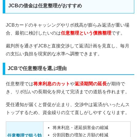
JCBの借金は任意整理がおすすめ
JCBカードのキャッシングやリボ残高が膨らみ返済が重い場
合、最初に検討したいのは
任意整理という債務整理
です。
裁判所を通さずJCBと直接交渉して返済計画を見直し、毎月
の支払い負担を現実的な水準へ調整できます。
JCBで任意整理を選ぶ理由
任意整理では
将来利息のカット
や
返済期間の延長
が期待で
き、リボ払いの長期化を抑えて完済までの道筋を作れます。
受任通知が届くと督促が止まり、交渉中は返済がいったんス
トップするため、資金繰りの立て直しがしやすくなります。
将来利息・遅延損害金の縮減
分割回数の増加と月額の軽減
任意整理で狙う効