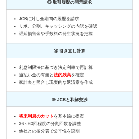
③ 取引履歴の開示請求
JCBに対し全期間の履歴を請求
リボ、分割、キャッシングの内訳を確認
遅延損害金や手数料の発生状況を把握
④ 引き直し計算
利息制限法に基づき法定利率で再計算
過払い金の有無と
法的残高
を確定
家計表と照合し現実的な返済案を作成
⑤ JCBと和解交渉
将来利息のカット
を基本線に提案
36～60回程度の分割回数を調整
他社との按分表で公平性を説明