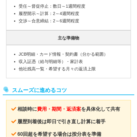
受任～督促停止：数日～1週間程度
履歴開示～計算：2～4週間程度
交渉～合意締結：2～6週間程度
主な準備物
JCB明細・カード情報・契約書（分かる範囲）
収入証憑（給与明細等）・家計表
他社残高一覧・希望する月々の返済上限
スムーズに進めるコツ
相談時に
費用・期間・返済案
を具体化して共有
履歴到着後は即日で引き直し計算に着手
60回超を希望する場合は按分表を準備