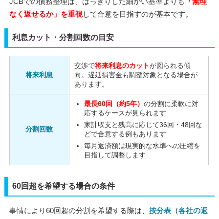
JCBでの債務整理は、はっきりした細かい基準よりも
「無理
なく返せるか」を重視
して合意を目指すのが基本です。
利息カット・分割回数の目安
交渉で
将来利息のカット
が図られる傾
将来利息
向。遅延損害金も調整対象となる場合が
あります。
最長60回（約5年）
の分割に柔軟に対
応するケースが見られます
家計収支と残高に応じて36回・48回な
分割回数
どで合意する例もあります
毎月返済額は現実的な水準への圧縮を
目指して調整します
60回超を希望する場合の条件
事情により60回超の分割を希望する際は、
按分表（各社の返