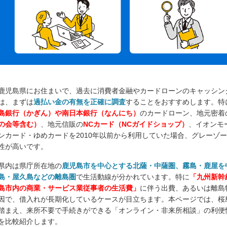
鹿児島県にお住まいで、過去に消費者金融やカードローンのキャッシン
は、まずは
過払い金の有無を正確に調査
することをおすすめします。特
島銀行（かぎん）や南日本銀行（なんにち）
のカードローン、地元密着
の会等含む）
、地元信販の
NCカード（NCガイドショップ）
、イオンモ
ンカード・ゆめカードを2010年以前から利用していた場合、グレーゾ
性が高いです。
県内は県庁所在地の
鹿児島市を中心とする北薩・中薩圏、霧島・鹿屋を
島・屋久島などの離島圏
で生活動線が分かれています。特に
「九州新幹
島市内の商業・サービス業従事者の生活費」
に伴う出費、あるいは離島
因で、借入れが長期化しているケースが目立ちます。本ページでは、桜
踏まえ、来所不要で手続きができる「オンライン・非来所相談」の利便
を比較紹介します。