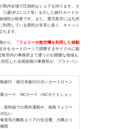
が県内全域で圧倒的なシェアを誇ります。そ
、三菱UFJニコス等）を介した銀行カードロ
地域性が顕著です。また、鹿児島市には九州
に利用している県民が非常に多く、キャッシ
立ちます。
徴から、
「フェリーや航空機を利用した移動
足分をカードローンで調整するサイクルに陥
児島市内の事務所まで通うのが困難な地域も
に対応した全国規模の事務所が、プライバシ
島銀行・南日本銀行の古いカードローン
屋カード、NCカード（NCガイドショッ
：新幹線での県外通勤や、桜島フェリー
ボ払い
奄美等の離島エリアの生活費、大隅エリ
補填