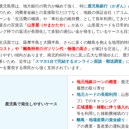
鹿児島県は、地方銀行の勢力が極めて強く、特に
鹿児島銀行（かぎん）
のため、消費者金融との直接取引だけでなく、地銀の保証会社（アコム
ーンを「生活費の補填」や「車社会の維持費」として長年利用してきた
最古の百貨店
「山形屋（やまかたや）」
があり、山形屋カードを日常的
ング枠での返済が長期化して多額の過払い金が発生しているケースも目
生活面では、薩摩半島と大隅半島、さらに多くの離島を抱える地理的特
コスト」や「離島特有のガソリン代・物価の高さ」
が家計を圧迫し、不
りやすい傾向があります。南北約600キロに及ぶ広大な県域ゆえに、鹿
多いため、近年は
「スマホ1台で完結するオンライン面談・郵送調査」
ーを重視する県民から強く支持されています。
地元地銀ローンの精査
：鹿児
履歴の取り寄せ
地元カードの長期利用
：山形
プ）でのキャッシング
鹿児島で発生しやすいケース
広域通勤・移動に伴う借入れ
等を利用した移動費補填のリ
離島・地場産業の資金繰り
：
アの農業・畜産業の運転資金