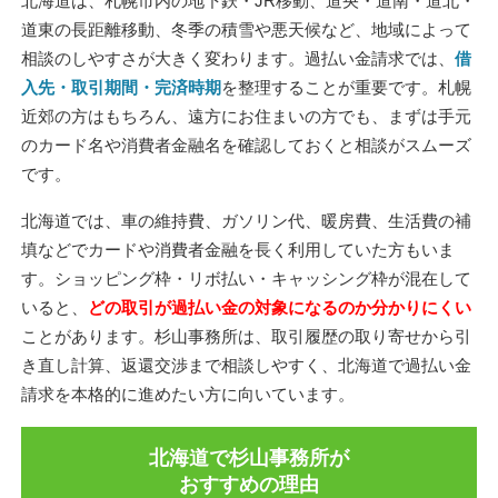
北海道は、札幌市内の地下鉄・JR移動、道央・道南・道北・
道東の長距離移動、冬季の積雪や悪天候など、地域によって
相談のしやすさが大きく変わります。過払い金請求では、
借
入先・取引期間・完済時期
を整理することが重要です。札幌
近郊の方はもちろん、遠方にお住まいの方でも、まずは手元
のカード名や消費者金融名を確認しておくと相談がスムーズ
です。
北海道では、車の維持費、ガソリン代、暖房費、生活費の補
填などでカードや消費者金融を長く利用していた方もいま
す。ショッピング枠・リボ払い・キャッシング枠が混在して
いると、
どの取引が過払い金の対象になるのか分かりにくい
ことがあります。杉山事務所は、取引履歴の取り寄せから引
き直し計算、返還交渉まで相談しやすく、北海道で過払い金
請求を本格的に進めたい方に向いています。
北海道で杉山事務所が
おすすめの理由