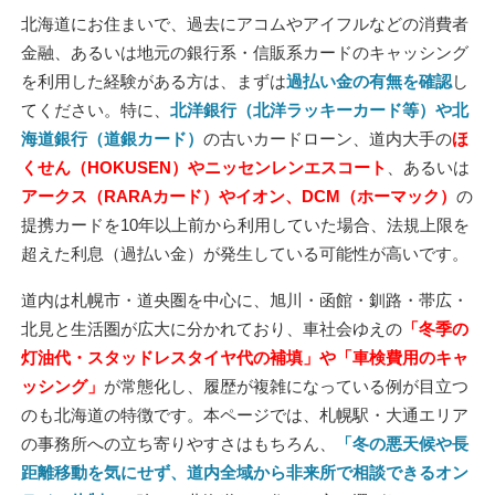
北海道にお住まいで、過去にアコムやアイフルなどの消費者
金融、あるいは地元の銀行系・信販系カードのキャッシング
を利用した経験がある方は、まずは
過払い金の有無を確認
し
てください。特に、
北洋銀行（北洋ラッキーカード等）や北
海道銀行（道銀カード）
の古いカードローン、道内大手の
ほ
くせん（HOKUSEN）やニッセンレンエスコート
、あるいは
アークス（RARAカード）やイオン、DCM（ホーマック）
の
提携カードを10年以上前から利用していた場合、法規上限を
超えた利息（過払い金）が発生している可能性が高いです。
道内は札幌市・道央圏を中心に、旭川・函館・釧路・帯広・
北見と生活圏が広大に分かれており、車社会ゆえの
「冬季の
灯油代・スタッドレスタイヤ代の補填」や「車検費用のキャ
ッシング」
が常態化し、履歴が複雑になっている例が目立つ
のも北海道の特徴です。本ページでは、札幌駅・大通エリア
の事務所への立ち寄りやすさはもちろん、
「冬の悪天候や長
距離移動を気にせず、道内全域から非来所で相談できるオン