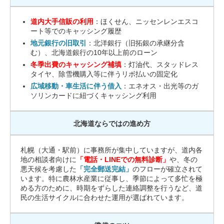
道内大手信販の利用
：ほくせん、ニッセンレンエスコ
ート等でのキャッシング履歴
地元銀行の旧取引
：北洋銀行（旧拓銀の承継分含
む）、北海道銀行の10年以上前のローン
冬季出費のキャッシング補填
：灯油代、スタッドレス
タイヤ、除雪機購入等に伴うリボ払いの固定化
広域移動・車生活に伴う借入
：エネオス・出光等のガ
ソリンカードに紐づくキャッシング利用
北海道ならではの進め方
札幌（大通・駅前）に事務所が集中していますが、道内各
地の相談者向けに
「電話・LINEでの無料診断」
や、冬の
悪天候を考慮した
「完全郵送完結」
のフローが確立されて
います。特に農林水産業に従事し、季節によって多忙を極
める方のために、時期をずらした連絡調整を行うなど、道
民の生活サイクルに合わせた運用が選ばれています。