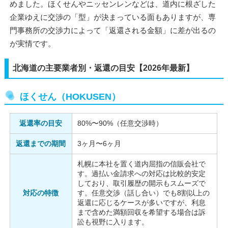
めました。ほくせんやニッセンレンなどは、道内に根ざした
企業ゆえに交渉の「型」が決まっている面もありますが、専
門事務所の交渉力によって「返還される金額」に差が出るの
が実情です。
北海道の主要業者別・返還の目安【2026年最新】
ほくせん（HOKUSEN）
返還率の目安
80%〜90%（任意交渉時）
返還までの期間
3ヶ月〜6ヶ月
札幌に本社を置く道内屈指の信販会社で
す。過払い金請求への対応は比較的安定
しており、取引履歴の開示もスムーズで
対応の特徴
す。任意交渉（話し合い）でも8割以上の
返還に応じるケースが多いですが、利息
まで含めた満額回収を希望する場合は訴
訟も視野に入ります。