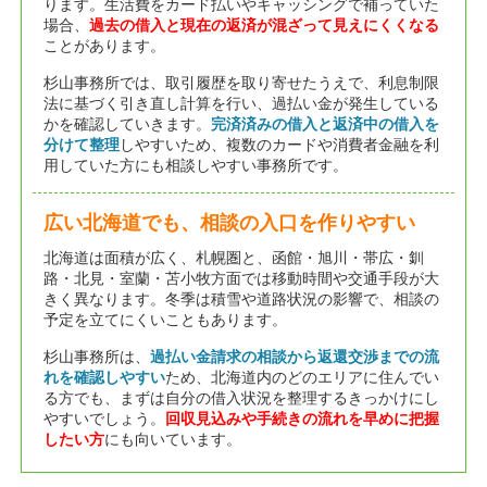
ります。生活費をカード払いやキャッシングで補っていた
場合、
過去の借入と現在の返済が混ざって見えにくくなる
ことがあります。
杉山事務所では、取引履歴を取り寄せたうえで、利息制限
法に基づく引き直し計算を行い、過払い金が発生している
かを確認していきます。
完済済みの借入と返済中の借入を
分けて整理
しやすいため、複数のカードや消費者金融を利
用していた方にも相談しやすい事務所です。
広い北海道でも、相談の入口を作りやすい
北海道は面積が広く、札幌圏と、函館・旭川・帯広・釧
路・北見・室蘭・苫小牧方面では移動時間や交通手段が大
きく異なります。冬季は積雪や道路状況の影響で、相談の
予定を立てにくいこともあります。
杉山事務所は、
過払い金請求の相談から返還交渉までの流
れを確認しやすい
ため、北海道内のどのエリアに住んでい
る方でも、まずは自分の借入状況を整理するきっかけにし
やすいでしょう。
回収見込みや手続きの流れを早めに把握
したい方
にも向いています。