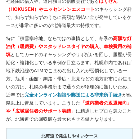
社経由の借入や、道内独自の信販会社である
ほくせん
（HOKUSEN）やニッセンレンエスコート
のキャッシング枠
で、知らず知らずのうちに高額な過払い金が発生しているケ
ースが非常に多いのが北海道最大の特徴です。
特に「積雪寒冷地」ならではの事情として、冬季の
高額な灯
油代（暖房費）やスタッドレスタイヤの購入、車検費用の補
填
としてカードのキャッシングやリボ払いを回し、履歴が長
期化・複雑化している事例が目立ちます。札幌市内であれば
地下鉄沿線のATMでこまめな出し入れが習慣化している一
方、旭川・函館・釧路・帯広・北見などの地方都市にお住ま
いの方は、札幌の事務所まで通うのが物理的に難しいため、
近年では
完全オンライン相談や郵送による非来所手続き
が他
県以上に普及しています。こうした
「道内業者の返還傾向」
や「広域居住者のサポート実績」
に精通したプロを選ぶこと
が、北海道での回収額を最大化させる鍵となります。
北海道で発生しやすいケース