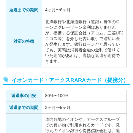
返還までの期間
4ヶ月〜6ヶ月
北洋銀行や北海道銀行（道銀）自体のロ
ーンにグレーゾーン金利はありません
が、提携する保証会社（アコム、三菱UFJ
ニコス等）を介した古い取引で過払い金
対応の特徴
が発生します。銀行ローンだと思ってい
ても、実態は消費者金融の金利で借りて
いた期間があれば、高額な返還が期待で
きます。
イオンカード・アークスRARAカード（提携分）
返還率の目安
80%〜100%
返還までの期間
3ヶ月〜5ヶ月
道内各地のイオンや、アークスグループ
での買い物で利用されるカードです。発
行元のイオン銀行や提携信販会社は、過