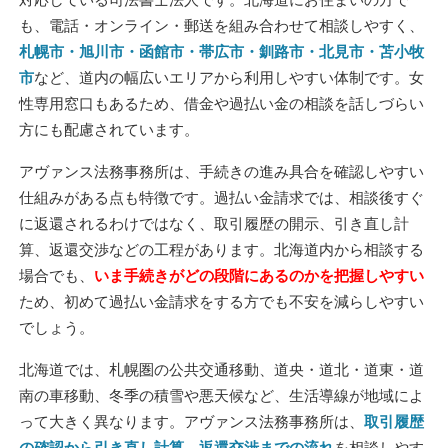
も、電話・オンライン・郵送を組み合わせて相談しやすく、
札幌市・旭川市・函館市・帯広市・釧路市・北見市・苫小牧
市
など、道内の幅広いエリアから利用しやすい体制です。女
性専用窓口もあるため、借金や過払い金の相談を話しづらい
方にも配慮されています。
アヴァンス法務事務所は、手続きの進み具合を確認しやすい
仕組みがある点も特徴です。過払い金請求では、相談後すぐ
に返還されるわけではなく、取引履歴の開示、引き直し計
算、返還交渉などの工程があります。北海道内から相談する
場合でも、
いま手続きがどの段階にあるのかを把握しやすい
ため、初めて過払い金請求をする方でも不安を減らしやすい
でしょう。
北海道では、札幌圏の公共交通移動、道央・道北・道東・道
南の車移動、冬季の積雪や悪天候など、生活導線が地域によ
って大きく異なります。アヴァンス法務事務所は、
取引履歴
の確認から引き直し計算、返還交渉までの流れ
を相談しやす