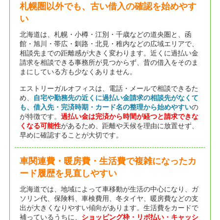
札幌圏以外でも、古い借入の確認を始めやす
い
北海道は、札幌・小樽・江別・千歳などの道央圏と、函
館・旭川・帯広・釧路・北見・稚内などの広域エリアで、
相談先までの距離感が大きく変わります。近くに過払い金
請求を相談できる事務所が見つからず、昔の借入をそのま
まにしている方も少なくありません。
エストリーガルオフィスは、電話・メールで相談できるた
め、
自宅や勤務先の近くに過払い金請求の相談先がなくて
も、借入先・完済時期・カード名の整理から始めやすい
の
が特徴です。
過払い金は完済から時間が経つと請求できな
くなる可能性
があるため、距離や天候を理由に放置せず、
早めに確認することが大切です。
車関連費・暖房費・生活費で複雑になったカ
ード履歴を見直しやすい
北海道では、地域によって車移動が生活の中心になり、ガ
ソリン代、保険料、車検費用、冬タイヤ、暖房費などの支
出が大きくなりやすい傾向があります。生活費をカードで
補っているうちに、
ショッピング枠・リボ払い・キャッシ