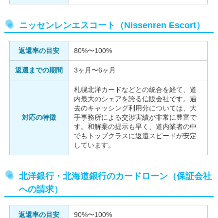
ニッセンレンエスコート（Nissenren Escort）
返還率の目安
80%〜100%
返還までの期間
3ヶ月〜6ヶ月
札幌北洋カードなどとの統合を経て、道
内最大のシェアを誇る信販会社です。過
去のキャッシング利用分については、大
対応の特徴
手事務所による交渉実績が非常に豊富で
す。和解案の提示も早く、道内業者の中
でもトップクラスに返還スピードが安定
しています。
北洋銀行・北海道銀行のカードローン（保証会社
への請求）
返還率の目安
90%〜100%