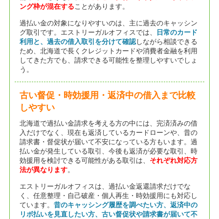
ング枠が混在する
ことがあります。
過払い金の対象になりやすいのは、主に過去のキャッシン
グ取引です。エストリーガルオフィスでは、
日常のカード
利用と、過去の借入取引を分けて確認
しながら相談できる
ため、北海道で長くクレジットカードや消費者金融を利用
してきた方でも、請求できる可能性を整理しやすいでしょ
う。
古い督促・時効援用・返済中の借入まで比較
しやすい
北海道で過払い金請求を考える方の中には、完済済みの借
入だけでなく、現在も返済しているカードローンや、昔の
請求書・督促状が届いて不安になっている方もいます。過
払い金が発生している取引、今後も返済が必要な取引、時
効援用を検討できる可能性がある取引は、
それぞれ対応方
法が異なります
。
エストリーガルオフィスは、過払い金返還請求だけでな
く、任意整理・自己破産・個人再生・時効援用にも対応し
ています。
昔のキャッシング履歴を調べたい方、返済中の
リボ払いを見直したい方、古い督促状や請求書が届いて不