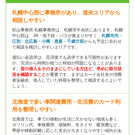
札幌中心部に事務所があり、道央エリアから
相談しやすい
杉山事務所 札幌事務所は、札幌市中央区にあります。札幌
中心部は、JR・地下鉄・バスが集まりやすく、
札幌市内・
江別・北広島・小樽・恵庭・千歳方面
からも予定に合わせ
て相談を検討しやすいエリアです。
過払い金請求は、完済後でも請求できる可能性があります
が、完済から時間が経つと時効が問題になることがありま
す。
昔の借入をそのままにしている方ほど、早めに取引状
況を確認すること
が重要です。まずはカード会社名や消費
者金融名、借入していた時期を整理して相談するとよいで
しょう。
北海道で多い車関連費用・生活費のカード利
用を整理しやすい
北海道では、車での移動が生活に欠かせない地域も多く、
ガソリン代、車検費用、保険料、冬タイヤ、暖房費など、
季節や移動距離に応じた支出が大きくなりやすい傾向があ