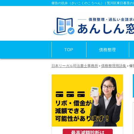
催告の抗弁（さいこくのこうべん） | 荒川区東日暮里
TOP
債務整理
日本リーガル司法書士事務所
›
債務整理用語集
›
催