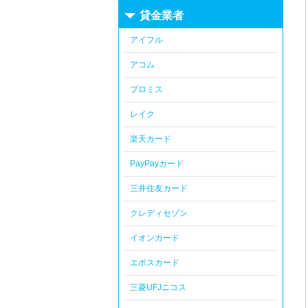
貸金業者
アイフル
アコム
プロミス
レイク
楽天カード
PayPayカード
三井住友カード
クレディセゾン
イオンカード
エポスカード
三菱UFJニコス