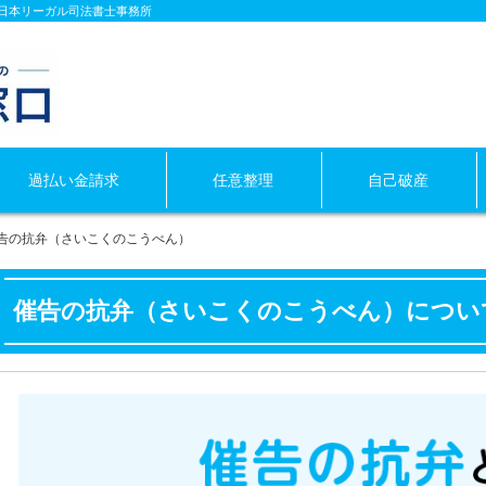
の日本リーガル司法書士事務所
過払い金
請求
任意整理
自己破産
告の抗弁（さいこくのこうべん）
催告の抗弁（さいこくのこうべん）につい