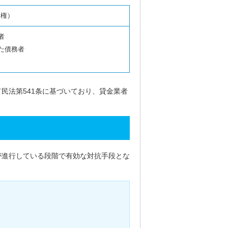
除権）
者
た債務者
民法第541条に基づいており、貸金業者
が進行している段階で有効な対抗手段とな