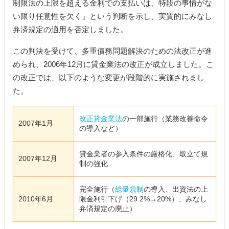
制限法の上限を超える金利での支払いは、特段の事情がな
い限り任意性を欠く」という判断を示し、実質的にみなし
弁済規定の適用を否定しました。
この判決を受けて、多重債務問題解決のための法改正が進
められ、2006年12月に貸金業法の改正が成立しました。こ
の改正では、以下のような変更が段階的に実施されまし
た。
改正貸金業法
の一部施行（業務改善命令
2007年1月
の導入など）
貸金業者の参入条件の厳格化、取立て規
2007年12月
制の強化
完全施行（
総量規制
の導入、出資法の上
2010年6月
限金利引下げ（29.2%→20%）、みなし
弁済規定の廃止）