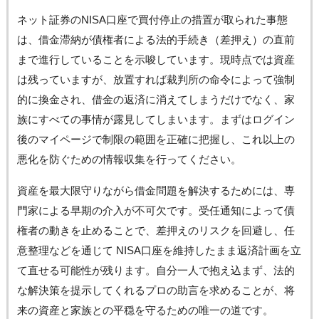
ネット証券のNISA口座で買付停止の措置が取られた事態
は、借金滞納が債権者による法的手続き（差押え）の直前
まで進行していることを示唆しています。現時点では資産
は残っていますが、放置すれば裁判所の命令によって強制
的に換金され、借金の返済に消えてしまうだけでなく、家
族にすべての事情が露見してしまいます。まずはログイン
後のマイページで制限の範囲を正確に把握し、これ以上の
悪化を防ぐための情報収集を行ってください。
資産を最大限守りながら借金問題を解決するためには、専
門家による早期の介入が不可欠です。受任通知によって債
権者の動きを止めることで、差押えのリスクを回避し、任
意整理などを通じて NISA口座を維持したまま返済計画を立
て直せる可能性が残ります。自分一人で抱え込まず、法的
な解決策を提示してくれるプロの助言を求めることが、将
来の資産と家族との平穏を守るための唯一の道です。