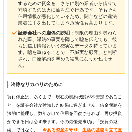
するための資金を、さらに別の業者から借りて
補填するのは火に油を注ぐ行為です。そもそも
信用情報が悪化しているため、闇金などの違法
業者に手を出してしまう危険性も高まります。
証券会社への虚偽の説明
：制限の理由を尋ねら
れた際、滞納の事実を隠して嘘を伝えても、彼
らは信用情報という確実なデータを持っていま
す。嘘を重ねることで「不誠実な顧客」と判断
され、口座解約を早める結果になりかねませ
ん。
冷静なリカバリのために
買付停止は、あくまで「現在の契約状態が不安定であるこ
と」を証券会社が検知した結果に過ぎません。借金問題を
法的に整理し、数年かけて信用を回復させれば、再び投資
ができる日は必ず来ます。今の最優先事項は「投資の継
続」ではなく、
「今ある資産を守り、生活の基盤を立て直