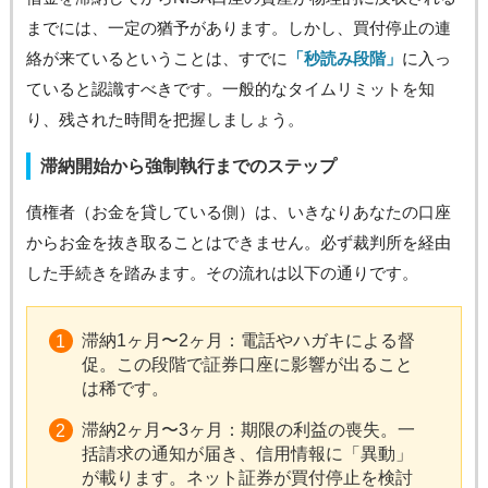
までには、一定の猶予があります。しかし、買付停止の連
絡が来ているということは、すでに
「秒読み段階」
に入っ
ていると認識すべきです。一般的なタイムリミットを知
り、残された時間を把握しましょう。
滞納開始から強制執行までのステップ
債権者（お金を貸している側）は、いきなりあなたの口座
からお金を抜き取ることはできません。必ず裁判所を経由
した手続きを踏みます。その流れは以下の通りです。
滞納1ヶ月〜2ヶ月：電話やハガキによる督
促。この段階で証券口座に影響が出ること
は稀です。
滞納2ヶ月〜3ヶ月：期限の利益の喪失。一
括請求の通知が届き、信用情報に「異動」
が載ります。ネット証券が買付停止を検討