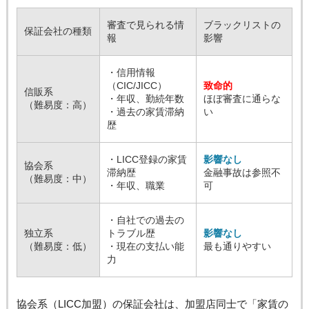
審査で見られる情
ブラックリストの
保証会社の種類
報
影響
・信用情報
（CIC/JICC）
致命的
信販系
・年収、勤続年数
ほぼ審査に通らな
（難易度：高）
・過去の家賃滞納
い
歴
・LICC登録の家賃
影響なし
協会系
滞納歴
金融事故は参照不
（難易度：中）
・年収、職業
可
・自社での過去の
独立系
トラブル歴
影響なし
（難易度：低）
・現在の支払い能
最も通りやすい
力
協会系（LICC加盟）の保証会社は、加盟店同士で「家賃の