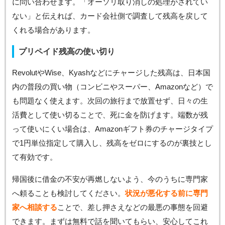
に問い合わせます。「オーソリ取り消しの処理がされてい
ない」と伝えれば、カード会社側で調査して残高を戻して
くれる場合があります。
プリペイド残高の使い切り
RevolutやWise、Kyashなどにチャージした残高は、日本国
内の普段の買い物（コンビニやスーパー、Amazonなど）で
も問題なく使えます。次回の旅行まで放置せず、日々の生
活費として使い切ることで、死に金を防げます。端数が残
って使いにくい場合は、Amazonギフト券のチャージタイプ
で1円単位指定して購入し、残高をゼロにするのが裏技とし
て有効です。
帰国後に借金の不安が再燃しないよう、今のうちに専門家
へ頼ることも検討してください。
状況が悪化する前に専門
家へ相談する
ことで、差し押さえなどの最悪の事態を回避
できます。まずは無料で話を聞いてもらい、安心してこれ