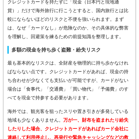
クレジットカードを持たずに「現金（日本円と現地通
貨）」だけで海外旅行に行こうとすると、国内旅行とは比
較にならないほどのリスクと不便を強いられます。まず
は、なぜ「カードなし」が危険なのか、その具体的な弊害
を理解し、回避策を練るための前提知識を整理します。
多額の現金を持ち歩く盗難・紛失リスク
最も基本的なリスクは、全財産を物理的に持ち歩かなけれ
ばならない点です。クレジットカードがあれば、現金の持
ち合わせが少なくても支払いが可能ですが、カードがない
場合は「食事代」「交通費」「買い物代」「予備費」のす
べてを現金で持参する必要があります。
海外では、観光客を狙ったスリや置き引きが多発している
地域も少なくありません。
万が一、財布を盗まれたり紛失
したりした場合、クレジットカードがあればカード会社に
連絡して利用停止し、再発行や緊急キャッシングなどの救