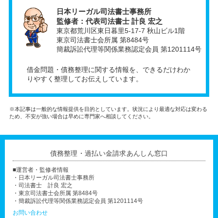
日本リーガル司法書士事務所
監修者：代表司法書士 計良 宏之
東京都荒川区東日暮里5-17-7 秋山ビル1階
東京司法書士会所属 第8484号
簡裁訴訟代理等関係業務認定会員 第1201114号
借金問題・債務整理に関する情報を、できるだけわか
りやすく整理してお伝えしています。
※本記事は一般的な情報提供を目的としています。状況により最適な対応は変わる
ため、不安が強い場合は早めに専門家へ相談してください。
債務整理・過払い金請求あんしん窓口
■運営者・監修者情報
・日本リーガル司法書士事務所
・司法書士 計良 宏之
・東京司法書士会所属 第8484号
・簡裁訴訟代理等関係業務認定会員 第1201114号
お問い合わせ