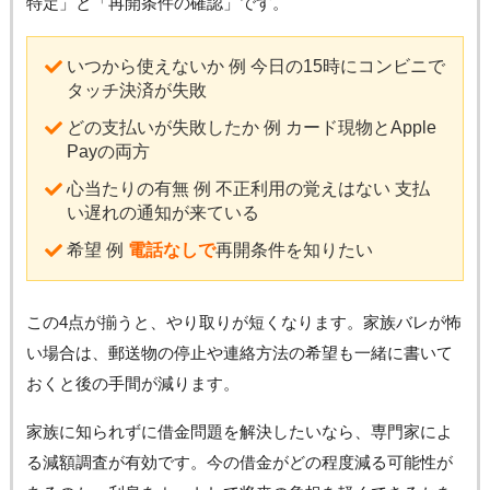
特定」と「再開条件の確認」です。
いつから使えないか 例 今日の15時にコンビニで
タッチ決済が失敗
どの支払いが失敗したか 例 カード現物とApple
Payの両方
心当たりの有無 例 不正利用の覚えはない 支払
い遅れの通知が来ている
希望 例
電話なしで
再開条件を知りたい
この4点が揃うと、やり取りが短くなります。家族バレが怖
い場合は、郵送物の停止や連絡方法の希望も一緒に書いて
おくと後の手間が減ります。
家族に知られずに借金問題を解決したいなら、専門家によ
る減額調査が有効です。今の借金がどの程度減る可能性が