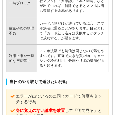
社アプリに「要確認」「本人確認」など
一時ブロック
が出ていれば、解除できるとスマホ決済
も復帰する余地があります。
カード現物だけが壊れている場合、スマ
磁気やICの物理
ホ決済は通ることがあります。目安とし
不良
て「カード差し込みは失敗するがタッチ
は成功する」が起きます。
スマホ決済でも与信は同じなので落ちや
利用上限や一時
すいです。直近で大きな買い物、キャッ
的な与信落ち
シング枠の利用、分割やリボの増加があ
ると起きます。
当日のやり取りで避けたい行動
エラーが出ているのに同じカードで何度もタッ
チする行為
身に覚えのない請求を放置
して「後で見る」と