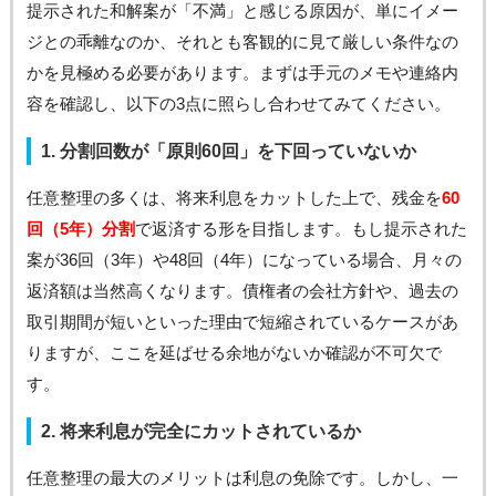
提示された和解案が「不満」と感じる原因が、単にイメー
ジとの乖離なのか、それとも客観的に見て厳しい条件なの
かを見極める必要があります。まずは手元のメモや連絡内
容を確認し、以下の3点に照らし合わせてみてください。
1. 分割回数が「原則60回」を下回っていないか
任意整理の多くは、将来利息をカットした上で、残金を
60
回（5年）分割
で返済する形を目指します。もし提示された
案が36回（3年）や48回（4年）になっている場合、月々の
返済額は当然高くなります。債権者の会社方針や、過去の
取引期間が短いといった理由で短縮されているケースがあ
りますが、ここを延ばせる余地がないか確認が不可欠で
す。
2. 将来利息が完全にカットされているか
任意整理の最大のメリットは利息の免除です。しかし、一