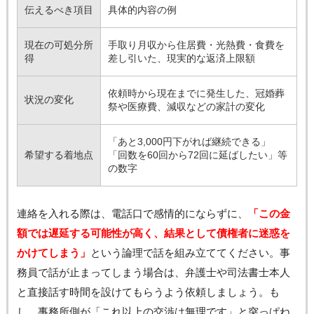
伝えるべき項目
具体的内容の例
現在の可処分所
手取り月収から住居費・光熱費・食費を
得
差し引いた、現実的な返済上限額
依頼時から現在までに発生した、冠婚葬
状況の変化
祭や医療費、減収などの家計の変化
「あと3,000円下がれば継続できる」
希望する着地点
「回数を60回から72回に延ばしたい」等
の数字
連絡を入れる際は、電話口で感情的にならずに、
「この金
額では遅延する可能性が高く、結果として債権者に迷惑を
かけてしまう」
という論理で話を組み立ててください。事
務員で話が止まってしまう場合は、弁護士や司法書士本人
と直接話す時間を設けてもらうよう依頼しましょう。も
し、事務所側が「これ以上の交渉は無理です」と突っぱね