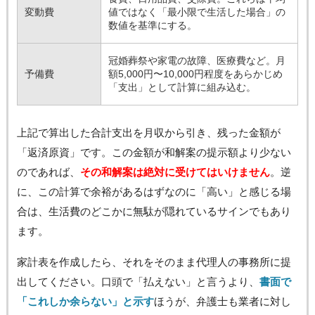
変動費
値ではなく「最小限で生活した場合」の
数値を基準にする。
冠婚葬祭や家電の故障、医療費など。月
予備費
額5,000円〜10,000円程度をあらかじめ
「支出」として計算に組み込む。
上記で算出した合計支出を月収から引き、残った金額が
「返済原資」です。この金額が和解案の提示額より少ない
のであれば、
その和解案は絶対に受けてはいけません
。逆
に、この計算で余裕があるはずなのに「高い」と感じる場
合は、生活費のどこかに無駄が隠れているサインでもあり
ます。
家計表を作成したら、それをそのまま代理人の事務所に提
出してください。口頭で「払えない」と言うより、
書面で
「これしか余らない」と示す
ほうが、弁護士も業者に対し