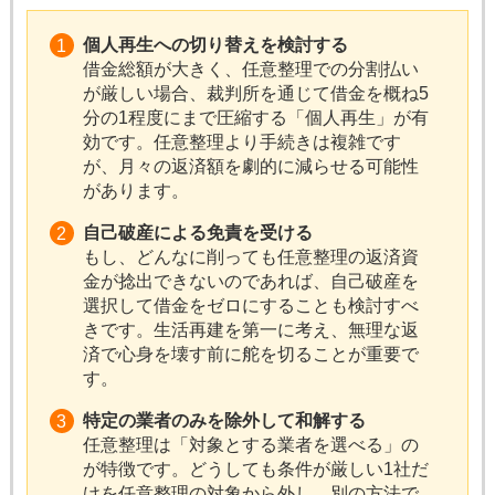
個人再生への切り替えを検討する
借金総額が大きく、任意整理での分割払い
が厳しい場合、裁判所を通じて借金を概ね5
分の1程度にまで圧縮する「個人再生」が有
効です。任意整理より手続きは複雑です
が、月々の返済額を劇的に減らせる可能性
があります。
自己破産による免責を受ける
もし、どんなに削っても任意整理の返済資
金が捻出できないのであれば、自己破産を
選択して借金をゼロにすることも検討すべ
きです。生活再建を第一に考え、無理な返
済で心身を壊す前に舵を切ることが重要で
す。
特定の業者のみを除外して和解する
任意整理は「対象とする業者を選べる」の
が特徴です。どうしても条件が厳しい1社だ
けを任意整理の対象から外し、別の方法で