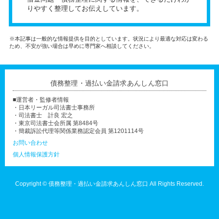
りやすく整理してお伝えしています。
※本記事は一般的な情報提供を目的としています。状況により最適な対応は変わる
ため、不安が強い場合は早めに専門家へ相談してください。
債務整理・過払い金請求あんしん窓口
■運営者・監修者情報
・日本リーガル司法書士事務所
・司法書士 計良 宏之
・東京司法書士会所属 第8484号
・簡裁訴訟代理等関係業務認定会員 第1201114号
お問い合わせ
個人情報保護方針
Copyright ©
債務整理・過払い金請求あんしん窓口
All Rights Reserved.