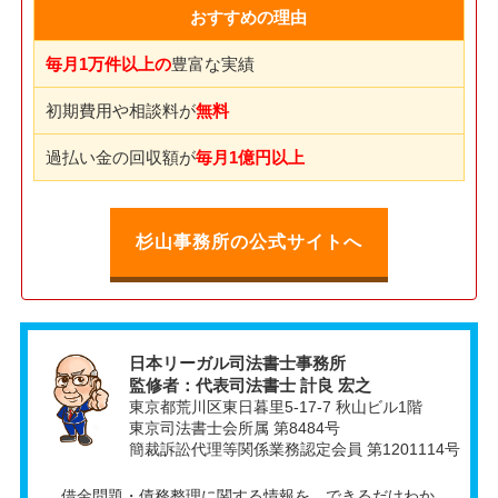
おすすめの理由
毎月1万件以上の
豊富な実績
初期費用や相談料が
無料
過払い金の回収額が
毎月1億円以上
杉山事務所の公式サイトへ
日本リーガル司法書士事務所
監修者：代表司法書士 計良 宏之
東京都荒川区東日暮里5-17-7 秋山ビル1階
東京司法書士会所属 第8484号
簡裁訴訟代理等関係業務認定会員 第1201114号
借金問題・債務整理に関する情報を、できるだけわか