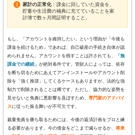
家計の正常化
：課金に回していた資金を、
貯蓄や生活費の補典に充てていることを家
計簿で数ヶ月間証明すること。
もし、「アカウントを維持したい」という理由が「今後も
課金を続けるため」であれば、自己破産の手続き自体が認
められません。アカウントを残すことは許されても、
「無
課金での継続」
が絶対条件です。管財人によっては、依存
を断ち切るためにあえてアンインストールやアカウント削
除を「強く推奨」してくるケースもありますが、法的な強
制力で削除されることは稀です。ただし、協力的な姿勢を
見せないと免責に悪影響を及ぼすため、
専門家のアドバイ
ス
に従った振る舞いが不可欠です。
裁量免責を勝ち取るためには、今後の返済計画をプロと練
る必要があります。今の借金をどこまで減らせるか、
将来