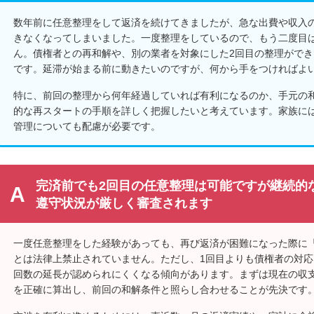
数年前に任意整理をして返済を続けてきましたが、急な出費や収入
きなくなってしまいました。一度整理をしているので、もう二度目
ん。債権者との再和解や、別の業者を対象にした2回目の整理がで
です。延滞が始まる前に動きたいのですが、何から手をつければよ
特に、前回の整理から何年経過していれば有利になるのか、手元の
的な再スタートの手順を詳しく把握したいと考えています。家族に
管理についても配慮が必要です。
完済前でも2回目の任意整理は可能ですが継続的
遵守状況が厳しく審査されます
一度任意整理をした経験があっても、再び返済が困難になった際に
とは法律上禁止されていません。ただし、1回目よりも債権者の対
回数の延長が認められにくくなる傾向があります。まずは現在の収
を正確に算出し、前回の和解条件と照らし合わせることが先決です