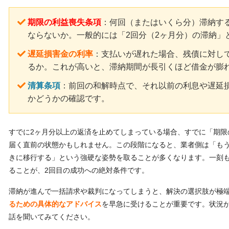
期限の利益喪失条項
：何回（またはいくら分）滞納す
ならないか。一般的には「2回分（2ヶ月分）の滞納」
遅延損害金の利率
：支払いが遅れた場合、残債に対し
るか。これが高いと、滞納期間が長引くほど借金が膨
清算条項
：前回の和解時点で、それ以前の利息や遅延
かどうかの確認です。
すでに2ヶ月分以上の返済を止めてしまっている場合、すでに「期限
届く直前の状態かもしれません。この段階になると、業者側は「も
きに移行する」という強硬な姿勢を取ることが多くなります。一刻
ることが、2回目の成功への絶対条件です。
滞納が進んで一括請求や裁判になってしまうと、解決の選択肢が極
るための具体的なアドバイス
を早急に受けることが重要です。状況
話を聞いてみてください。