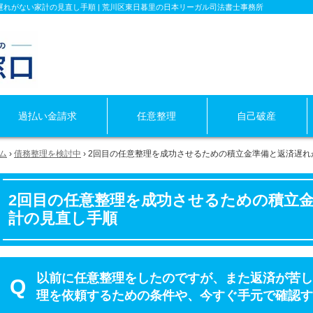
れがない家計の見直し手順 | 荒川区東日暮里の日本リーガル司法書士事務所
過払い金
請求
任意整理
自己破産
ム
›
債務整理を検討中
›
2回目の任意整理を成功させるための積立金準備と返済遅れ
2回目の任意整理を成功させるための積立
計の見直し手順
以前に任意整理をしたのですが、また返済が苦し
理を依頼するための条件や、今すぐ手元で確認す