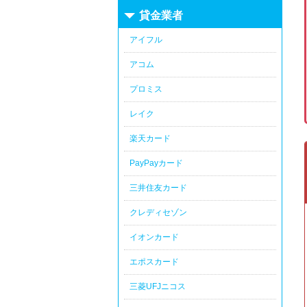
貸金業者
アイフル
アコム
プロミス
レイク
楽天カード
PayPayカード
三井住友カード
クレディセゾン
イオンカード
エポスカード
三菱UFJニコス