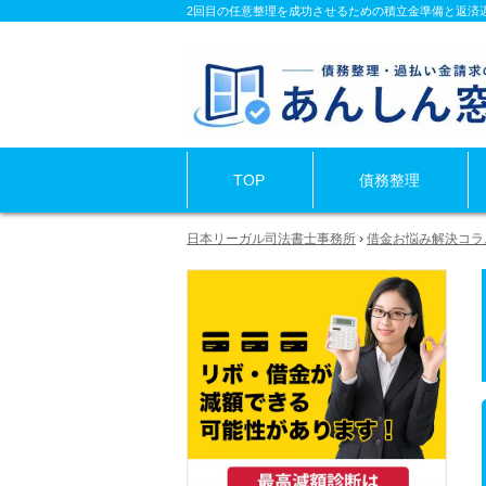
2回目の任意整理を成功させるための積立金準備と返済遅
TOP
債務整理
日本リーガル司法書士事務所
›
借金お悩み解決コラ