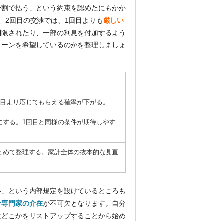
分割で払う」という約束を認めたにもかか
、2回目の交渉では、1回目よりも
厳しい
制限されたり、一部の利息を付加するよう
ターンを希望しているのかを整理しましょ
回目より応じてもらえる確率が下がる。
にする。1回目と同様の条件が期待しやす
とめて整理する。家計全体の抜本的な見直
い」という内部規定を設けているところも
な専門家の介在
が不可欠となります。自分
はどこかをリストアップすることから始め