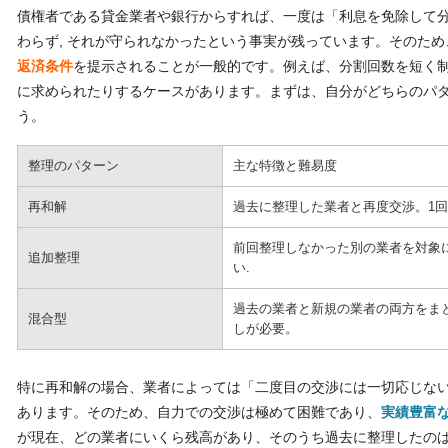
債権者である貸金業者や銀行からすれば、一度は「利息を免除して
わらず, それが守られなかったという事実が残っています。そのため
返済条件
を提示されることが一般的です。例えば、分割回数を短く
に求められたりするケースがあります。まずは、自分がどちらのパ
う。
整理のパターン
主な特徴と難易度
再和解
過去に整理した業者と再度交渉。1
前回整理しなかった別の業者を対象
追加整理
い.
過去の業者と新規の業者の両方をま
混合型
しが必要。
特に再和解の場合、業者によっては「二度目の交渉には一切応じな
あります。そのため、自力での交渉は極めて困難であり、
実績豊富
が現在、どの業者にいくら残高があり、そのうち過去に整理したの