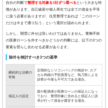
自分の判断で
整理する対象を1社ずつ選べる
という大きな特
徴があります。自己破産や個人再生では全ての借金を平等
に扱う必要がありますが、任意整理であれば「このローン
だけは今まで通り払う」という選択が認められます。
しかし、闇雲に外せば良いわけではありません。豊胸手術
の医療ローンを外すべきかどうかの判断には、以下の3つの
要素を照らし合わせる必要があります。
除外を検討すべき3つの基準
定期的なシリコンバッグの検診や, カプ
継続的な治療の
セル拘縮の予防措置など、執刀医による
有無
診察が今後も不可欠である場合。
親や配偶者が医療ローンの保証人になっ
保証人の設定
ており、整理対象に含めると保証人に請
求が行って借金が露呈する場合。