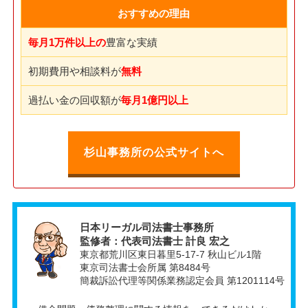
おすすめの理由
毎月1万件以上の
豊富な実績
初期費用や相談料が
無料
過払い金の回収額が
毎月1億円以上
杉山事務所の公式サイトへ
日本リーガル司法書士事務所
監修者：代表司法書士 計良 宏之
東京都荒川区東日暮里5-17-7 秋山ビル1階
東京司法書士会所属 第8484号
簡裁訴訟代理等関係業務認定会員 第1201114号