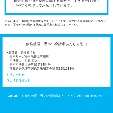
借金問題・債務整理に関する情報を、できるだけわか
りやすく整理してお伝えしています。
※本記事は一般的な情報提供を目的としています。状況により最適な対応は変わる
ため、不安が強い場合は早めに専門家へ相談してください。
債務整理・過払い金請求あんしん窓口
■運営者・監修者情報
・日本リーガル司法書士事務所
・司法書士 計良 宏之
・東京司法書士会所属 第8484号
・簡裁訴訟代理等関係業務認定会員 第1201114号
お問い合わせ
個人情報保護方針
Copyright ©
債務整理・過払い金請求あんしん窓口
All Rights Reserved.