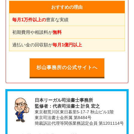
おすすめの理由
毎月1万件以上の
豊富な実績
初期費用や相談料が
無料
過払い金の回収額が
毎月1億円以上
杉山事務所の公式サイトへ
日本リーガル司法書士事務所
監修者：代表司法書士 計良 宏之
東京都荒川区東日暮里5-17-7 秋山ビル1階
東京司法書士会所属 第8484号
簡裁訴訟代理等関係業務認定会員 第1201114号