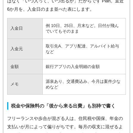
はなく「いつ入って、いつ出るか」だからです Plan。直近
6か月を、入金日のまま並べた表にします。
例 10日、25日、月末など。日付が飛ん
入金日
でいてもそのまま
取引先A、アプリ配達、アルバイト給与
入金元
など
金額
銀行アプリの入金明細の金額
源泉あり、交通費込み、今月は案件少な
メモ
めなど
税金や保険料の「後から来る出費」も別枠で書く
フリーランスや歩合が混ざる人は、住民税や国保、年金の
支払いが月によって偏りがちです。毎月の収支に混ぜるよ