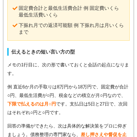
固定費合計と最低生活費合計 例 固定費いくら
最低生活費いくら
下振れ月での返済可能額 例 下振れ月は月いくら
まで
伝えるときの短い言い方の型
メモの1行目に、次の形で書いておくと会話の起点になりま
す。
例 直近6か月の手取りは8万円から18万円で、固定費が合計
○円、最低生活費が○円、税金などの積立が月○円なので、
下限で払えるのは月○円
です。支払日は5日と27日で、次回
はそれぞれ○円と○円です。
回答の準備ができたら、次は具体的な解決策をプロに仰ぎ
ましょう。債務整理の専門家なら、
差し押さえや督促を止