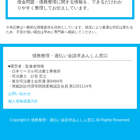
借金問題・債務整理に関する情報を、できるだけわか
りやすく整理してお伝えしています。
※本記事は一般的な情報提供を目的としています。状況により最適な対応は変わる
ため、不安が強い場合は早めに専門家へ相談してください。
債務整理・過払い金請求あんしん窓口
■運営者・監修者情報
・日本リーガル司法書士事務所
・司法書士 計良 宏之
・東京司法書士会所属 第8484号
・簡裁訴訟代理等関係業務認定会員 第1201114号
お問い合わせ
個人情報保護方針
Copyright ©
債務整理・過払い金請求あんしん窓口
All Rights Reserved.