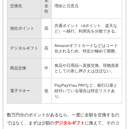
安
交換先
全
理由と注意点
性
共通ポイント（dポイント、楽天な
他社ポイント
高
ど）へ移行。利用先を分散できる。
Amazonギフトカードなどはコード
デジタルギフト
高
化されるため、特定が極めて困難。
食品や日用品へ直接交換。現物資産
商品交換
中
としての差し押さえはほぼない。
PayPayやau PAYなど。銀行口座と
電子マネー
低
紐付いている場合は特定リスクあ
り。
数万円分のポイントがあるなら、一度に全額を交換するの
ではなく、まずは少額の
デジタルギフト
に換えて、そのコ