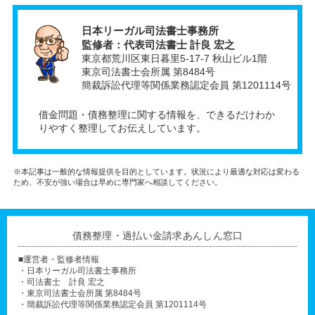
日本リーガル司法書士事務所
監修者：代表司法書士 計良 宏之
東京都荒川区東日暮里5-17-7 秋山ビル1階
東京司法書士会所属 第8484号
簡裁訴訟代理等関係業務認定会員 第1201114号
借金問題・債務整理に関する情報を、できるだけわか
りやすく整理してお伝えしています。
※本記事は一般的な情報提供を目的としています。状況により最適な対応は変わる
ため、不安が強い場合は早めに専門家へ相談してください。
債務整理・過払い金請求あんしん窓口
■運営者・監修者情報
・日本リーガル司法書士事務所
・司法書士 計良 宏之
・東京司法書士会所属 第8484号
・簡裁訴訟代理等関係業務認定会員 第1201114号