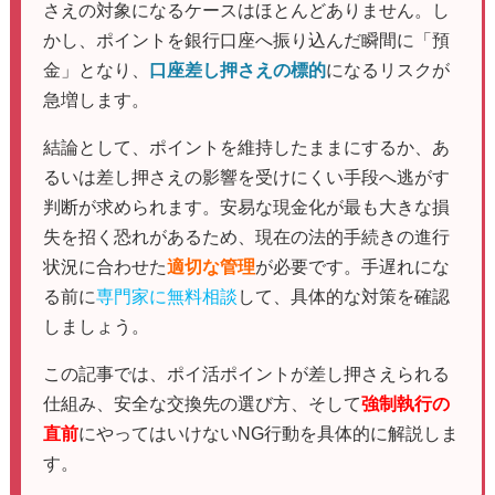
さえの対象になるケースはほとんどありません。し
かし、ポイントを銀行口座へ振り込んだ瞬間に「預
金」となり、
口座差し押さえの標的
になるリスクが
急増します。
結論として、ポイントを維持したままにするか、あ
るいは差し押さえの影響を受けにくい手段へ逃がす
判断が求められます。安易な現金化が最も大きな損
失を招く恐れがあるため、現在の法的手続きの進行
状況に合わせた
適切な管理
が必要です。手遅れにな
る前に
専門家に無料相談
して、具体的な対策を確認
しましょう。
この記事では、ポイ活ポイントが差し押さえられる
仕組み、安全な交換先の選び方、そして
強制執行の
直前
にやってはいけないNG行動を具体的に解説しま
す。