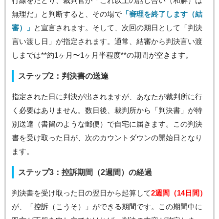
行線をたどり、裁判官が「これ以上の話し合い（和解）は
無理だ」と判断すると、その場で
「審理を終了します（結
審）」
と宣言されます。そして、次回の期日として「判決
言い渡し日」が指定されます。通常、結審から判決言い渡
しまでは**約1ヶ月〜1ヶ月半程度**の期間が空きます。
ステップ2：判決書の送達
指定された日に判決が出されますが、あなたが裁判所に行
く必要はありません。数日後、裁判所から「判決書」が特
別送達（書留のような郵便）で自宅に届きます。この判決
書を受け取った日が、次のカウントダウンの開始日となり
ます。
ステップ3：控訴期間（2週間）の経過
判決書を受け取った日の翌日から起算して
2週間（14日間）
が、「控訴（こうそ）」ができる期間です。この期間中に