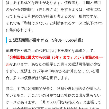
は、必ず具体的な理由があります。債権者も、手間と費用
のかかる強制執行（差し押さえ）をするよりは、確実に払
ってもらえる和解の方が得策と考えるのが一般的ですが、
それでも「和解できない」と判断されるケースは以下の3つ
に集約されます。
1. 返済期間が長すぎる（5年ルールの超過）
債務整理や裁判上の和解における実務的な基準として、
「分割回数は最大でも60回（5年）まで」という暗黙のルー
ル
があります。あなたの提示した月々の返済可能額が少な
すぎて、完済までに7年や10年かかる計算になっている場
合、多くの債権者は和解を拒否します。
特に、すでに延滞期間が長く、利息や遅延損害金が膨らん
でいる場合、元金だけの分割では会社側の稟議が通らない
ケースがあります。「月々5000円なら払える」と主張して
も、借金総額が100万円あれば計算上16年以上かかるため、