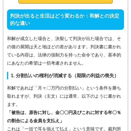
判決が出ると生活はどう変わるか：和解との決定
的な違い
和解が成立した場合と、決裂して判決が出た場合では、そ
の後の展開は天と地ほどの差があります。判決書に書かれ
ている内容は、法律の強制力を持った命令であり、基本的
にあなたの希望は一切考慮されません。
1. 分割払いの権利が消滅する（期限の利益の喪失）
和解であれば「月々〇万円の分割払い」という条件を勝ち
取れますが、判決（主文）には通常、以下のように書かれ
ます。
「被告は、原告に対し、金〇〇円及びこれに対する年〇％
の割合による金員を支払え」
これは「一括で耳を揃えて払え」という意味です。裁判所