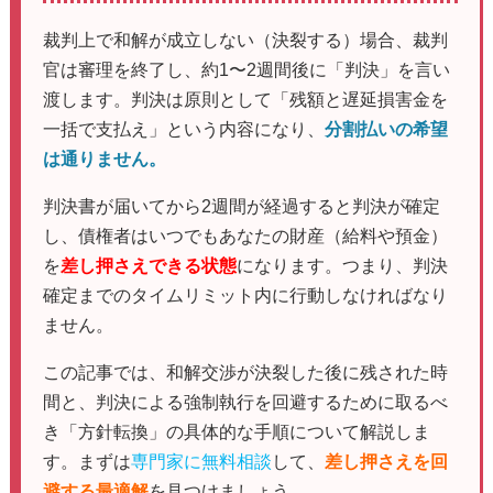
裁判上で和解が成立しない（決裂する）場合、裁判
官は審理を終了し、約1〜2週間後に「判決」を言い
渡します。判決は原則として「残額と遅延損害金を
一括で支払え」という内容になり、
分割払いの希望
は通りません。
判決書が届いてから2週間が経過すると判決が確定
し、債権者はいつでもあなたの財産（給料や預金）
を
差し押さえできる状態
になります。つまり、判決
確定までのタイムリミット内に行動しなければなり
ません。
この記事では、和解交渉が決裂した後に残された時
間と、判決による強制執行を回避するために取るべ
き「方針転換」の具体的な手順について解説しま
す。まずは
専門家に無料相談
して、
差し押さえを回
避する最適解
を見つけましょう。