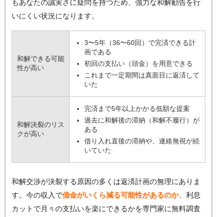
もあなたの誠実さに疑問を持つため、強力な和解勧告を行
いにくい状況になります。
3〜5年（36〜60回）で完済できる計
画である
和解できる可能
初回の支払い（頭金）を用意できる
性が高い
これまで一定期間は真面目に返済して
いた
完済まで5年以上かかる低額な提案
過去に和解後の滞納（和解不履行）が
和解決裂のリス
ある
クが高い
借り入れ直後の滞納や、連絡無視が続
いていた
和解交渉が決裂する原因の多くは返済計画の無理にありま
す。今の収入で
借金がいくら減る可能性があるのか
、利息
カットで月々の支払いを楽にできるかを専門家に無料調査