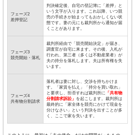
判決確定後、自宅の登記簿に「差押」と
いう文字が入ります。これ以降、いつ競
フェーズ2
売の手続きが始まってもおかしくない状
差押登記
態です。妻の元にも裁判所から通知が届
くことがあります。
裁判所経由で「競売開始決定」が届き、
調査官が自宅に来ます。その後、入札が
フェーズ3
行われ、第三者（多くは不動産業者）が
競売開始・落札
夫の持分を落札します。夫は所有権を失
います。
落札者は妻に対し、交渉を持ちかけま
す。「家賃を払え」「持分を買い取れ」
と要求し、拒否すれば裁判所に
「共有物
フェーズ4
分割請求訴訟」
を起こします。裁判所は
共有物分割請求
最終的に「家全体を競売にかけて現金を
分けなさい」という判決を出すことが多
く、ここで家を失います。