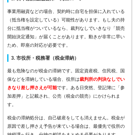
事業用融資などの場合、契約時に自宅を担保に入れている
（抵当権を設定している）可能性があります。もし夫の持
分に抵当権がついているなら、裁判なしでいきなり「競売
開始決定通知」が届くことがあります。動きが非常に早い
ため、即座の対応が必要です。
3. 市役所・税務署（税金滞納）
最も危険なのが税金の滞納です。固定資産税、住民税、国
保などを滞納している場合、役所は
裁判所の判決なしでい
きなり差し押さえが可能
です。ある日突然、登記簿に「参
加差押」と記載され、公売（税金の競売）にかけられま
す。
税金の滞納処分は、自己破産をしても消えません。税金が
原因で差し押さえ予告が来ている場合は、最優先で役所の
納税課へ行き、分納の相談をまとめる必要があります。