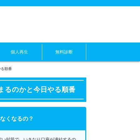
個人再生
無料診断
やる順番
まるのかと今日やる順番
なくなるの？
ぽい封筒で、いきなり口座が凍結するの