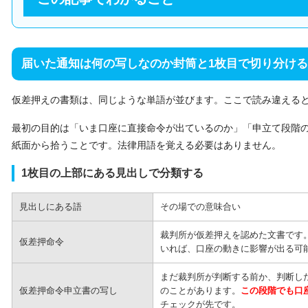
届いた通知は何の写しなのか封筒と1枚目で切り分ける
仮差押えの書類は、同じような単語が並びます。ここで読み違える
最初の目的は「いま口座に直接命令が出ているのか」「申立て段階
紙面から拾うことです。法律用語を覚える必要はありません。
1枚目の上部にある見出しで分類する
見出しにある語
その場での意味合い
裁判所が仮差押えを認めた文書です
仮差押命令
いれば、口座の動きに影響が出る可
まだ裁判所が判断する前か、判断し
仮差押命令申立書の写し
のことがあります。
この段階でも口
チェックが先です。