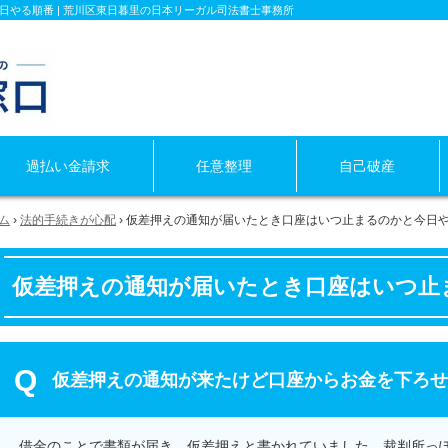
やる順番 | 荒川区東日暮里の日本リーガル司法書士事務所
過払い金
請求
任意整理
自己破産
ム
›
法的手続きが心配
›
仮差押えの通知が届いたとき口座はいつ止まるのかと今日
仮差押えの通知が届いたとき口座はいつ止
仮差押えの通知が来たけど口座からお金を下ろせ
借金のことで書類が届き、仮差押えと書かれていました。裁判所っ