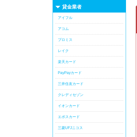
貸金業者
アイフル
アコム
プロミス
レイク
楽天カード
PayPayカード
三井住友カード
クレディセゾン
イオンカード
エポスカード
三菱UFJニコス