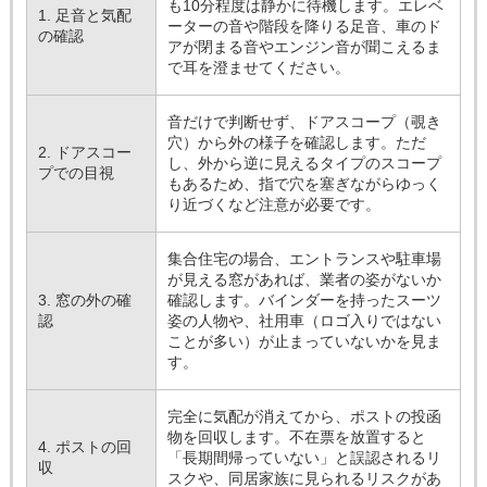
も10分程度は静かに待機します。エレベ
1. 足音と気配
ーターの音や階段を降りる足音、車のド
の確認
アが閉まる音やエンジン音が聞こえるま
で耳を澄ませてください。
音だけで判断せず、ドアスコープ（覗き
穴）から外の様子を確認します。ただ
2. ドアスコー
し、外から逆に見えるタイプのスコープ
プでの目視
もあるため、指で穴を塞ぎながらゆっく
り近づくなど注意が必要です。
集合住宅の場合、エントランスや駐車場
が見える窓があれば、業者の姿がないか
3. 窓の外の確
確認します。バインダーを持ったスーツ
認
姿の人物や、社用車（ロゴ入りではない
ことが多い）が止まっていないかを見ま
す。
完全に気配が消えてから、ポストの投函
物を回収します。不在票を放置すると
4. ポストの回
「長期間帰っていない」と誤認されるリ
収
スクや、同居家族に見られるリスクがあ