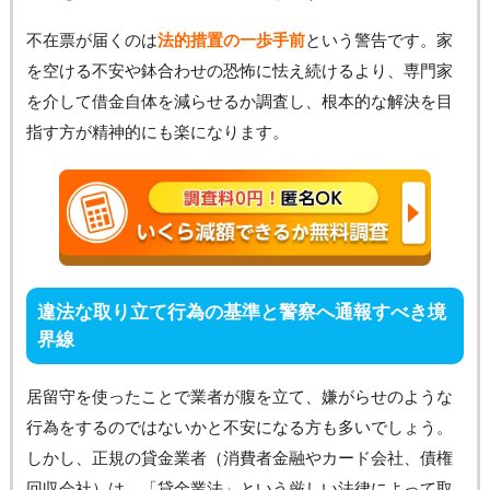
不在票が届くのは
法的措置の一歩手前
という警告です。家
を空ける不安や鉢合わせの恐怖に怯え続けるより、専門家
を介して借金自体を減らせるか調査し、根本的な解決を目
指す方が精神的にも楽になります。
違法な取り立て行為の基準と警察へ通報すべき境
界線
居留守を使ったことで業者が腹を立て、嫌がらせのような
行為をするのではないかと不安になる方も多いでしょう。
しかし、正規の貸金業者（消費者金融やカード会社、債権
回収会社）は、「貸金業法」という厳しい法律によって取