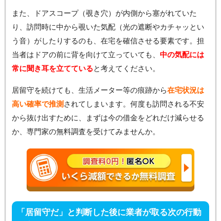
また、ドアスコープ（覗き穴）が内側から塞がれていた
り、訪問時に中から覗いた気配（光の遮断やカチャッとい
う音）がしたりするのも、在宅を確信させる要素です。担
当者はドアの前に背を向けて立っていても、
中の気配には
常に聞き耳を立てている
と考えてください。
居留守を続けても、生活メーター等の痕跡から
在宅状況は
高い確率で推測
されてしまいます。何度も訪問される不安
から抜け出すために、まずは今の借金をどれだけ減らせる
か、専門家の無料調査を受けてみませんか。
「居留守だ」と判断した後に業者が取る次の行動