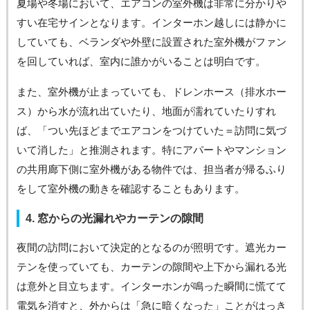
夏場や冬場において、エアコンの室外機は非常に分かりや
すい在宅サインとなります。インターホン越しには静かに
していても、ベランダや外壁に設置された室外機がファン
を回していれば、室内に誰かがいることは明白です。
また、室外機が止まっていても、ドレンホース（排水ホー
ス）から水が流れ出ていたり、地面が濡れていたりすれ
ば、「つい先ほどまでエアコンをつけていた＝訪問に気づ
いて消した」と推測されます。特にアパートやマンション
の共用廊下側に室外機がある物件では、担当者が帰るふり
をして室外機の動きを確認することもあります。
4. 窓からの光漏れやカーテンの隙間
夜間の訪問において決定的となるのが照明です。遮光カー
テンを使っていても、カーテンの隙間や上下から漏れる光
は意外と目立ちます。インターホンが鳴った瞬間に慌てて
電気を消すと、外からは「急に暗くなった」ことがはっき