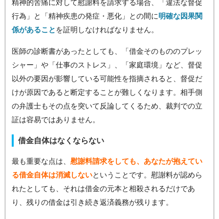
精神的苦痛に対して慰謝料を請求する場合、「違法な督促
行為」と「精神疾患の発症・悪化」との間に
明確な因果関
係があること
を証明しなければなりません。
医師の診断書があったとしても、「借金そのもののプレッ
シャー」や「仕事のストレス」、「家庭環境」など、督促
以外の要因が影響している可能性を指摘されると、督促だ
けが原因であると断定することが難しくなります。相手側
の弁護士もその点を突いて反論してくるため、裁判での立
証は容易ではありません。
借金自体はなくならない
最も重要な点は、
慰謝料請求をしても、あなたが抱えてい
る借金自体は消滅しない
ということです。慰謝料が認めら
れたとしても、それは借金の元本と相殺されるだけであ
り、残りの借金は引き続き返済義務が残ります。