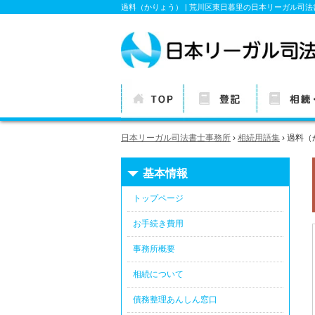
過料（かりょう） | 荒川区東日暮里の日本リーガル司
TOP
各種登記につい
相続・贈与
日本リーガル司法書士事務所
›
相続用語集
›
過料（
ての基本情報
基本情報
基本情報
トップページ
お手続き費用
事務所概要
相続について
債務整理あんしん窓口