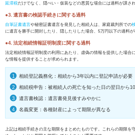
延滞税
だけでなく、隠ぺい・仮装などの悪質な場合には過料が課さ
3. 遺言書の検認手続きに関する過料
自筆証書遺言
や秘密証書遺言を発見した相続人は、家庭裁判所での
に遺言を勝手に開封したり、隠したりした場合、5万円以下の過料が
4. 法定相続情報証明制度に関する過料
法定相続情報証明制度の利用にあたり、虚偽の情報を提供した場合
な情報を提供することが求められます。
相続登記義務化：相続から3年以内に登記申請が必要
相続税申告：被相続人の死亡を知った日の翌日から1
遺言書検認：遺言書発見後すみやかに
名義変更：各種財産によって期限が異なる
上記は相続手続きの主な期限をまとめたものです。これらの期限を