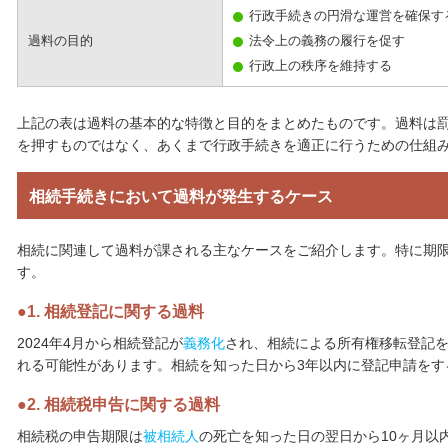
行政手続きの円滑な運営を確保す
過料の目的
法令上の義務の履行を促す
行政上の秩序を維持する
上記の表は過料の基本的な特徴と目的をまとめたものです。過料は
を押すものではなく、あくまで行政手続きを適正に行うための仕組
相続手続きにおいて過料が発生するケース
相続に関連して過料が課される主なケースをご紹介します。特に期
す。
1. 相続登記に関する過料
2024年4月から相続登記が
義務化
され、相続による所有権移転登記を
れる可能性があります。相続を知った日から3年以内に登記申請をす
2. 相続税申告に関する過料
相続税の申告期限は
被相続人
の死亡を知った日の翌日から10ヶ月以